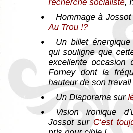
recherche socialiste
, 
Hommage à Jossot d
Au Trou !?
Un billet énergiqu
qui souligne que cett
excellente occasion 
Forney dont la fréqu
hauteur de son travail
Un Diaporama sur
l
Vision ironique d'
Jossot sur
C'est tou
pris pour cible !...