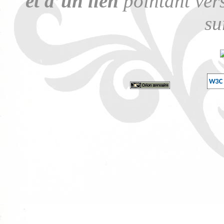
et d’un lien
pointant vers
su