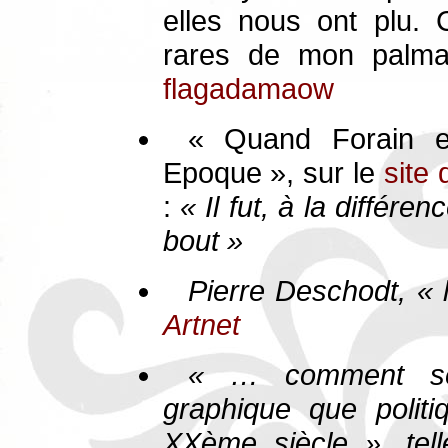
elles nous ont plu. C
rares de mon palmar
flagadamaow
« Quand Forain et
Epoque », sur le
site 
:
« Il fut, à la différe
bout »
Pierre Deschodt, « 
Artnet
« … comment se 
graphique que polit
XXème siècle », tell